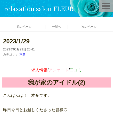
T
relaxation salon FLEUR
o
g
g
l
e
前のページ
一覧へ
次のページ
n
a
v
i
2023/1/29
g
a
2023年01月29日 20:41
t
i
カテゴリ：
本多
o
n
求人情報
/
アンケート
/
口コミ
我が家のアイドル(2)
こんばんは！ 本多です。
昨日今日とお越しくださった皆様♡