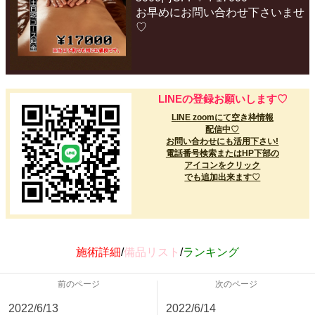
お早めにお問い合わせ下さいませ
♡
‪‪LINEの登録お願いします♡
LINE zoomにて空き枠情報
配信中♡
お問い合わせにも活用下さい!
電話番号検索またはHP下部の
アイコンをクリック
でも追加出来ます♡
施術詳細
/
備品リスト
/
ランキング
前のページ
次のページ
2022/6/13
2022/6/14