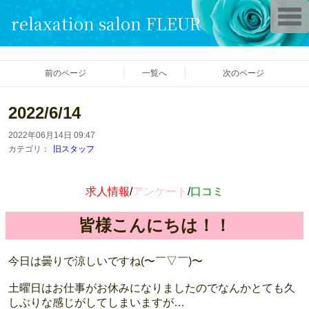
T
relaxation salon FLEUR
o
g
g
l
e
前のページ
一覧へ
次のページ
n
a
v
i
2022/6/14
g
a
2022年06月14日 09:47
t
i
カテゴリ：
旧スタッフ
o
n
求人情報
/
アンケート
/
口コミ
皆様こんにちは！！
今日は曇りで涼しいですね(〜￣▽￣)〜
土曜日はお仕事がお休みになりましたのでなんかとても久
しぶりな感じがしてしまいますが…