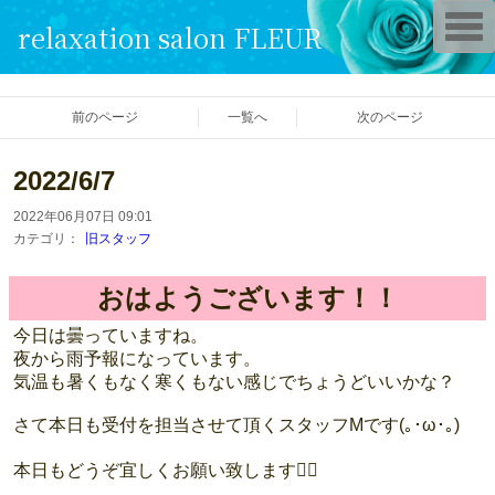
T
relaxation salon FLEUR
o
g
g
l
e
前のページ
一覧へ
次のページ
n
a
v
i
2022/6/7
g
a
2022年06月07日 09:01
t
i
カテゴリ：
旧スタッフ
o
n
おはようございます！！
今日は曇っていますね。
夜から雨予報になっています。
気温も暑くもなく寒くもない感じでちょうどいいかな？
さて本日も受付を担当させて頂くスタッフMです(｡･ω･｡)
本日もどうぞ宜しくお願い致します🙇‍♀️