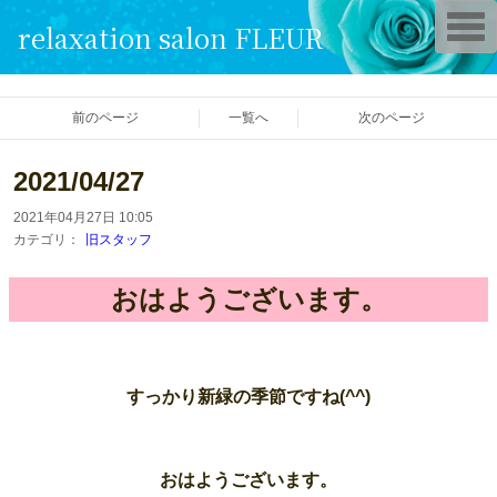
T
relaxation salon FLEUR
o
g
g
l
e
前のページ
一覧へ
次のページ
n
a
v
i
2021/04/27
g
a
2021年04月27日 10:05
t
i
カテゴリ：
旧スタッフ
o
n
おはようございます。
すっかり新緑の季節ですね(^^)
おはようございます。